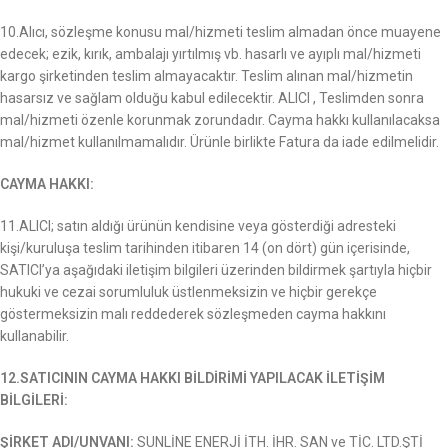
10.Alıcı, sözleşme konusu mal/hizmeti teslim almadan önce muayene
edecek; ezik, kırık, ambalajı yırtılmış vb. hasarlı ve ayıplı mal/hizmeti
kargo şirketinden teslim almayacaktır. Teslim alınan mal/hizmetin
hasarsız ve sağlam olduğu kabul edilecektir. ALICI , Teslimden sonra
mal/hizmeti özenle korunmak zorundadır. Cayma hakkı kullanılacaksa
mal/hizmet kullanılmamalıdır. Ürünle birlikte Fatura da iade edilmelidir.
CAYMA HAKKI:
11.ALICI; satın aldığı ürünün kendisine veya gösterdiği adresteki
kişi/kuruluşa teslim tarihinden itibaren 14 (on dört) gün içerisinde,
SATICI’ya aşağıdaki iletişim bilgileri üzerinden bildirmek şartıyla hiçbir
hukuki ve cezai sorumluluk üstlenmeksizin ve hiçbir gerekçe
göstermeksizin malı reddederek sözleşmeden cayma hakkını
kullanabilir.
12.SATICININ CAYMA HAKKI BİLDİRİMİ YAPILACAK İLETİŞİM
BİLGİLERİ:
ŞİRKET ADI/UNVANI:
SUNLİNE ENERJİ İTH. İHR. SAN ve TİC. LTD.ŞTİ