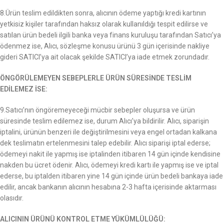
8.Ürün teslim edildikten sonra, alıcının ödeme yaptığı kredi kartının
yetkisiz kişiler tarafından haksız olarak kullanıldığı tespit edilirse ve
satılan ürün bedeli ilgili banka veya finans kuruluşu tarafından Satıcı’ya
ödenmez ise, Alıcı, sözleşme konusu ürünü 3 gün içerisinde nakliye
gideri SATICI’ya ait olacak şekilde SATICI’ya iade etmek zorundadır.
ÖNGÖRÜLEMEYEN SEBEPLERLE ÜRÜN SÜRESİNDE TESLİM
EDİLEMEZ İSE:
9.Satıcı’nın öngöremeyeceği mücbir sebepler oluşursa ve ürün
süresinde teslim edilemez ise, durum Alıcı’ya bildirilir. Alıcı, siparişin
iptalini, ürünün benzeri ile değiştirilmesini veya engel ortadan kalkana
dek teslimatın ertelenmesini talep edebilir. Alıcı siparişi iptal ederse;
ödemeyi nakit ile yapmış ise iptalinden itibaren 14 gün içinde kendisine
nakden bu ücret ödenir. Alıcı, ödemeyi kredi kartı ile yapmış ise ve iptal
ederse, bu iptalden itibaren yine 14 gün içinde ürün bedeli bankaya iade
edilir, ancak bankanın alıcının hesabına 2-3 hafta içerisinde aktarması
olasıdır.
ALICININ ÜRÜNÜ KONTROL ETME YÜKÜMLÜLÜĞÜ: