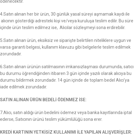
ödenecektir.
4.Satın alınan her bir ürün, 30 günlük yasal süreyi aşmamak kaydı ile
alıcının gösterdiği adresteki kişi ve/veya kuruluşa teslim edilir. Bu süre
içinde ürün teslim edilmez ise, Alıcılar sözleşmeyi sona erdirebilir.
5.Satın alınan ürün, eksiksiz ve siparişte belirtilen niteliklere uygun ve
varsa garanti belgesi, kullanım klavuzu gibi belgelerle teslim edilmek
zorundadır.
6.Satın alınan ürünün satılmasının imkansızlaşması durumunda, satıcı
bu durumu öğrendiğinden itibaren 3 gün içinde yazılı olarak alıcıya bu
durumu bildirmek zorundadır. 14 gün içinde de toplam bedel Alıcı’ya
iade edilmek zorundadır.
SATIN ALINAN ÜRÜN BEDELİ ÖDENMEZ İSE:
7.Alıcı, satın aldığı ürün bedelini ödemez veya banka kayıtlarında iptal
ederse, Satıcının ürünü teslim yükümlülüğü sona erer.
KREDİ KARTININ YETKİSİZ KULLANIMI İLE YAPILAN ALIŞVERİŞLER: