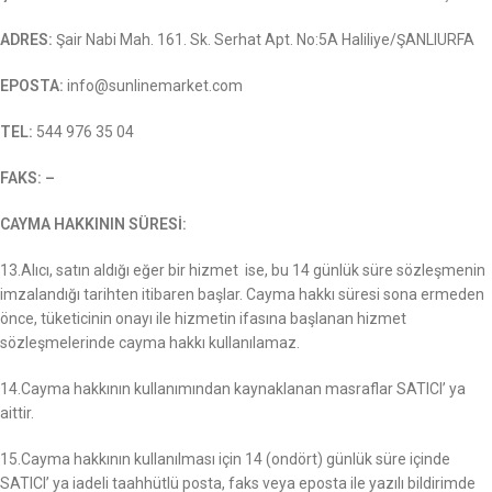
ADRES:
Şair Nabi Mah. 161. Sk. Serhat Apt. No:5A Haliliye/ŞANLIURFA
EPOSTA:
info@sunlinemarket.com
TEL:
544 976 35 04
FAKS: –
CAYMA HAKKININ SÜRESİ:
13.Alıcı, satın aldığı eğer bir hizmet ise, bu 14 günlük süre sözleşmenin
imzalandığı tarihten itibaren başlar. Cayma hakkı süresi sona ermeden
önce, tüketicinin onayı ile hizmetin ifasına başlanan hizmet
sözleşmelerinde cayma hakkı kullanılamaz.
14.Cayma hakkının kullanımından kaynaklanan masraflar SATICI’ ya
aittir.
15.Cayma hakkının kullanılması için 14 (ondört) günlük süre içinde
SATICI’ ya iadeli taahhütlü posta, faks veya eposta ile yazılı bildirimde