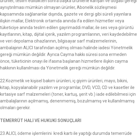
ürünler, teslim edildikten sonra başka ürünlerle karışan ve doğası gereği
ayrıştırılması mümkün olmayan ürünler, Abonelik sözleşmesi
kapsamında sağlananlar dışında, gazete ve dergi gibi süreli yayınlara
ilişkin mallar, Elektronik ortamda anında ifa edilen hizmetler veya
tüketiciye anında teslim edilen gayrimaddi mallar, ile ses veya görüntü
kayıtlarının, kitap, dijital içerik, yazılım programlarının, veri kaydedebilme
ve veri depolama cihazlarının, bilgisayar sarf malzemelerinin,
ambalajının ALICI tarafından açılmış olması halinde iadesi Yönetmelik
gereği mümkün değildir. Ayrıca Cayma hakkı süresi sona ermeden
önce, tüketicinin onayı ile ifasına başlanan hizmetlere ilişkin cayma
hakkının kullanılması da Yönetmelik gereği mümkün değildir.
22.Kozmetik ve kişisel bakım ürünleri, iç giyim ürünleri, mayo, bikini,
kitap, kopyalanabilir yazılım ve programlar, DVD, VCD, CD ve kasetler ile
kırtasiye sarf malzemeleri (toner, kartuş, şerit vb.) iade edilebilmesi için
ambalajlarının açılmamış, denenmemiş, bozulmamış ve kullanılmamış
olmaları gerekir.
TEMERRÜT HALİ VE HUKUKİ SONUÇLARI
23.ALICI, ödeme işlemlerini kredi kartı ile yaptığı durumda temerrüde