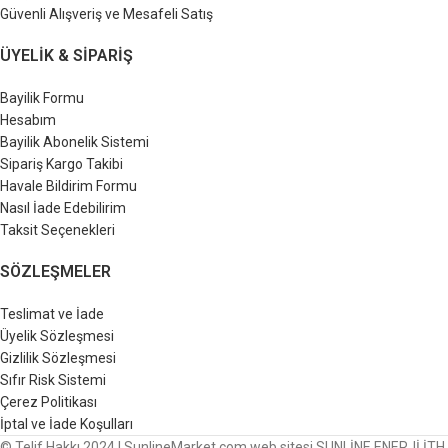
Güvenli Alışveriş ve Mesafeli Satış
ÜYELIK & SIPARIŞ
Bayilik Formu
Hesabım
Bayilik Abonelik Sistemi
Sipariş Kargo Takibi
Havale Bildirim Formu
Nasıl İade Edebilirim
Taksit Seçenekleri
SÖZLEŞMELER
Teslimat ve İade
Üyelik Sözleşmesi
Gizlilik Sözleşmesi
Sıfır Risk Sistemi
Çerez Politikası
İptal ve İade Koşulları
© Telif Hakkı 2024 | SunlineMarket.com web sitesi SUNLİNE ENERJİ İTH.