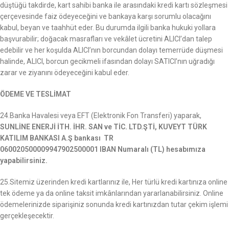
düştüğü takdirde, kart sahibi banka ile arasındaki kredi kartı sözleşmesi
çerçevesinde faiz ödeyeceğini ve bankaya karşı sorumlu olacağını
kabul, beyan ve taahhüt eder. Bu durumda ilgili banka hukuki yollara
başvurabilir; doğacak masrafları ve vekâlet ücretini ALICI’dan talep
edebilir ve her koşulda ALICI’nın borcundan dolayı temerrüde düşmesi
halinde, ALICI, borcun gecikmeli ifasından dolayı SATICI’nın uğradığı
zarar ve ziyanını ödeyeceğini kabul eder.
ÖDEME VE TESLİMAT
24.Banka Havalesi veya EFT (Elektronik Fon Transferi) yaparak,
SUNLİNE ENERJİ İTH. İHR. SAN ve TİC. LTD.ŞTİ, KUVEYT TÜRK
KATILIM BANKASI A.Ş bankası TR
060020500009947902500001 IBAN Numaralı (TL) hesabımıza
yapabilirsiniz.
25.Sitemiz üzerinden kredi kartlarınız ile, Her türlü kredi kartınıza online
tek ödeme ya da online taksit imkânlarından yararlanabilirsiniz. Online
ödemelerinizde siparişiniz sonunda kredi kartınızdan tutar çekim işlemi
gerçekleşecektir.