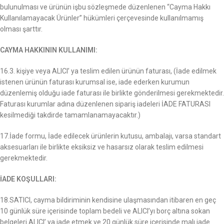
bulunulması ve ürünün işbu sözleşmede düzenlenen “Cayma Hakkı
Kullanılamayacak Ürünler” hükümleri çerçevesinde kullanılmamış
olması şarttır.
CAYMA HAKKININ KULLANIMI:
16.3. kişiye veya ALICI’ ya teslim edilen ürünün faturası, (İade edilmek
istenen ürünün faturası kurumsal ise, iade ederken kurumun
düzenlemiş olduğu iade faturası ile birlikte gönderilmesi gerekmektedir.
Faturası kurumlar adına düzenlenen sipariş iadeleri İADE FATURASI
kesilmediği takdirde tamamlanamayacaktır.)
17.İade formu, İade edilecek ürünlerin kutusu, ambalajı, varsa standart
aksesuarları ile birlikte eksiksiz ve hasarsız olarak teslim edilmesi
gerekmektedir.
İADE KOŞULLARI:
18.SATICI, cayma bildiriminin kendisine ulaşmasından itibaren en geç
10 günlük süre içerisinde toplam bedeli ve ALICI’yı borç altına sokan
belgeleri ALICI’ ya iade etmek ve 20 günlük süre içerisinde malı iade