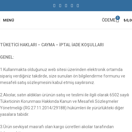
0
ÖDEME
MENÜ
₺
0,0
TÜKETİCİ HAKLARI – CAYMA – İPTAL İADE KOŞULLARI
GENEL:
1.Kullanmakta olduğunuz web sitesi üzerinden elektronik ortamda
sipariş verdiğiniz takdirde, size sunulan ön bilgilendirme formunu ve
mesafeli satış sözleşmesini kabul etmiş sayılırsınız.
2.Alıcılar, satın aldıkları ürünün satış ve teslimi ile ilgili olarak 6502 sayılı
Tüketicinin Korunması Hakkında Kanun ve Mesafeli Sözleşmeler
Yönetmeliği (RG:27.11.2014/29188) hükümleri ile yürürlükteki diğer
yasalara tabidir.
3.Ürün sevkiyat masrafı olan kargo ücretleri alıcılar tarafından