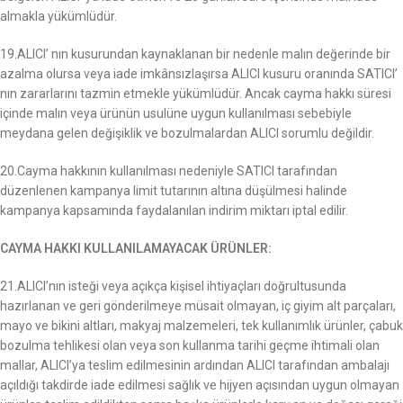
almakla yükümlüdür.
19.ALICI’ nın kusurundan kaynaklanan bir nedenle malın değerinde bir
azalma olursa veya iade imkânsızlaşırsa ALICI kusuru oranında SATICI’
nın zararlarını tazmin etmekle yükümlüdür. Ancak cayma hakkı süresi
içinde malın veya ürünün usulüne uygun kullanılması sebebiyle
meydana gelen değişiklik ve bozulmalardan ALICI sorumlu değildir.
20.Cayma hakkının kullanılması nedeniyle SATICI tarafından
düzenlenen kampanya limit tutarının altına düşülmesi halinde
kampanya kapsamında faydalanılan indirim miktarı iptal edilir.
CAYMA HAKKI KULLANILAMAYACAK ÜRÜNLER:
21.ALICI’nın isteği veya açıkça kişisel ihtiyaçları doğrultusunda
hazırlanan ve geri gönderilmeye müsait olmayan, iç giyim alt parçaları,
mayo ve bikini altları, makyaj malzemeleri, tek kullanımlık ürünler, çabuk
bozulma tehlikesi olan veya son kullanma tarihi geçme ihtimali olan
mallar, ALICI’ya teslim edilmesinin ardından ALICI tarafından ambalajı
açıldığı takdirde iade edilmesi sağlık ve hijyen açısından uygun olmayan