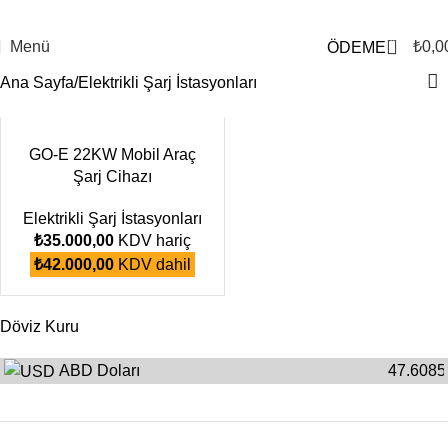
0
Menü
₺
0,0
ÖDEME
Ana Sayfa
Elektrikli Şarj İstasyonları
GO-E 22KW Mobil Araç
Şarj Cihazı
Elektrikli Şarj İstasyonları
₺
35.000,00
KDV hariç
₺
42.000,00
KDV dahil
Döviz Kuru
ABD Doları
47.6085