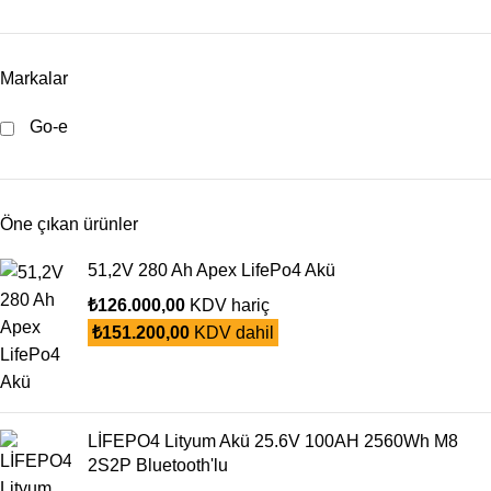
Markalar
Go-e
Öne çıkan ürünler
51,2V 280 Ah Apex LifePo4 Akü
₺
126.000,00
KDV hariç
₺
151.200,00
KDV dahil
LİFEPO4 Lityum Akü 25.6V 100AH 2560Wh M8
2S2P Bluetooth'lu