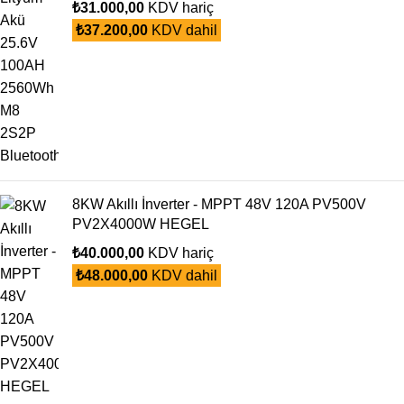
₺
31.000,00
KDV hariç
₺
37.200,00
KDV dahil
8KW Akıllı İnverter - MPPT 48V 120A PV500V
PV2X4000W HEGEL
₺
40.000,00
KDV hariç
₺
48.000,00
KDV dahil