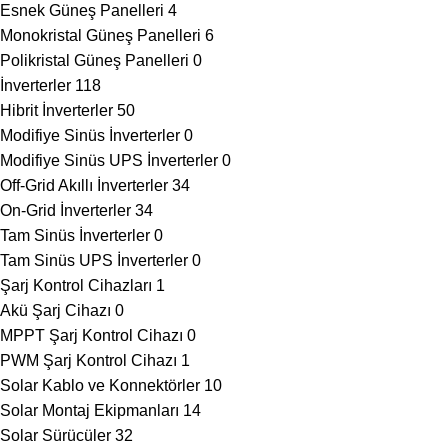
Esnek Güneş Panelleri
4
Monokristal Güneş Panelleri
6
Polikristal Güneş Panelleri
0
İnverterler
118
Hibrit İnverterler
50
Modifiye Sinüs İnverterler
0
Modifiye Sinüs UPS İnverterler
0
Off-Grid Akıllı İnverterler
34
On-Grid İnverterler
34
Tam Sinüs İnverterler
0
Tam Sinüs UPS İnverterler
0
Şarj Kontrol Cihazları
1
Akü Şarj Cihazı
0
MPPT Şarj Kontrol Cihazı
0
PWM Şarj Kontrol Cihazı
1
Solar Kablo ve Konnektörler
10
Solar Montaj Ekipmanları
14
Solar Sürücüler
32