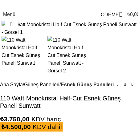
0
Menü
₺
0,0
ÖDEME
Büyütmek için tıklayın
Ana Sayfa
Güneş Panelleri
Esnek Güneş Panelleri
110 Watt Monokristal Half-Cut Esnek Güneş
Paneli Sunwatt
₺
3.750,00
KDV hariç
₺
4.500,00
KDV dahil