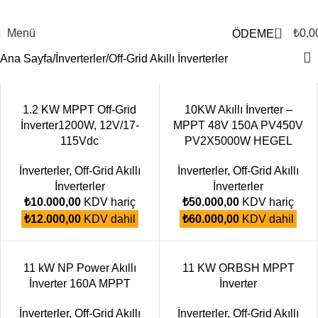
0
Menü
₺
0,0
ÖDEME
Ana Sayfa
İnverterler
Off-Grid Akıllı İnverterler
1.2 KW MPPT Off-Grid
10KW Akıllı İnverter –
İnverter1200W, 12V/17-
MPPT 48V 150A PV450V
115Vdc
PV2X5000W HEGEL
İnverterler
,
Off-Grid Akıllı
İnverterler
,
Off-Grid Akıllı
İnverterler
İnverterler
₺
10.000,00
KDV hariç
₺
50.000,00
KDV hariç
₺
12.000,00
KDV dahil
₺
60.000,00
KDV dahil
11 kW NP Power Akıllı
11 KW ORBSH MPPT
İnverter 160A MPPT
İnverter
İnverterler
,
Off-Grid Akıllı
İnverterler
,
Off-Grid Akıllı