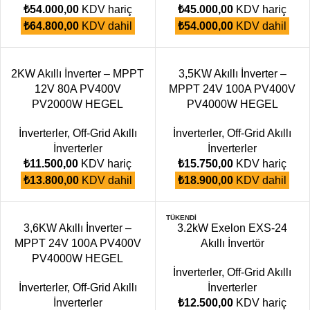
₺
54.000,00
KDV hariç
₺
45.000,00
KDV hariç
₺
64.800,00
KDV dahil
₺
54.000,00
KDV dahil
2KW Akıllı İnverter – MPPT
3,5KW Akıllı İnverter –
12V 80A PV400V
MPPT 24V 100A PV400V
PV2000W HEGEL
PV4000W HEGEL
İnverterler
,
Off-Grid Akıllı
İnverterler
,
Off-Grid Akıllı
İnverterler
İnverterler
₺
11.500,00
KDV hariç
₺
15.750,00
KDV hariç
₺
13.800,00
KDV dahil
₺
18.900,00
KDV dahil
TÜKENDI
3,6KW Akıllı İnverter –
3.2kW Exelon EXS-24
MPPT 24V 100A PV400V
Akıllı İnvertör
PV4000W HEGEL
İnverterler
,
Off-Grid Akıllı
İnverterler
,
Off-Grid Akıllı
İnverterler
İnverterler
₺
12.500,00
KDV hariç