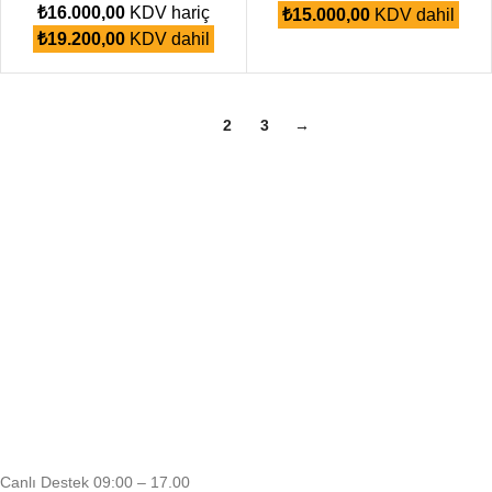
₺
16.000,00
KDV hariç
₺
15.000,00
KDV dahil
₺
19.200,00
KDV dahil
1
2
3
→
Canlı Destek 09:00 – 17.00