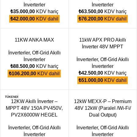
İnverterler
İnverterler
₺
35.000,00
KDV hariç
₺
63.500,00
KDV hariç
₺
42.000,00
KDV dahil
₺
76.200,00
KDV dahil
11KW ANKA MAX
11kW APX PRO Akıllı
İnverter 48V MPPT
İnverterler
,
Off-Grid Akıllı
İnverterler
İnverterler
,
Off-Grid Akıllı
₺
88.500,00
KDV hariç
İnverterler
₺
42.500,00
KDV hariç
₺
106.200,00
KDV dahil
₺
51.000,00
KDV dahil
TÜKENDI
12KW Akıllı İnverter –
12kW MEXX-P – Premium
MPPT 48V 150A PV450V,
48V 12kW (Paralel /Wi-Fi/
PV2X6000W HEGEL
Dual Output)
İnverterler
,
Off-Grid Akıllı
İnverterler
,
Off-Grid Akıllı
İnverterler
İnverterler