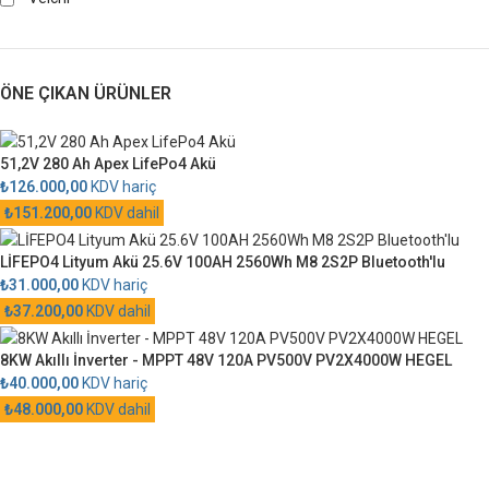
ÖNE ÇIKAN ÜRÜNLER
51,2V 280 Ah Apex LifePo4 Akü
₺
126.000,00
KDV hariç
₺
151.200,00
KDV dahil
LİFEPO4 Lityum Akü 25.6V 100AH 2560Wh M8 2S2P Bluetooth'lu
₺
31.000,00
KDV hariç
₺
37.200,00
KDV dahil
8KW Akıllı İnverter - MPPT 48V 120A PV500V PV2X4000W HEGEL
₺
40.000,00
KDV hariç
₺
48.000,00
KDV dahil