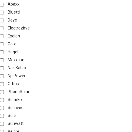
Abaxx
Bluetti
Deye
Electrozirve
Exelon
Go-e
Hegel
Mexxsun
Nak Kablo
Np Power
Orbus
PhonoSolar
SolarFix
Solinved
Solis
Sunwatt
Veichi