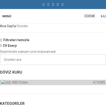
ÖDEME
MENÜ
₺
0,
Ana Sayfa
Ürünler
Filtreleri temizle
CV Enerji
Seçiminizle eşleşen ürün bulunamadı.
DÖVIZ KURU
ABD Doları
47.6085
KATEGORILER