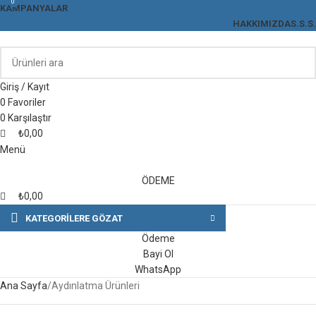
0
0
KAMPANYALAR
HAKKIMIZDA
S.S.S.
Giriş / Kayıt
0
Favoriler
0
Karşılaştır
₺
0,00
Menü
ÖDEME
₺
0,00
KATEGORILERE GÖZAT
Ödeme
Bayi Ol
WhatsApp
Ana Sayfa
Aydınlatma Ürünleri