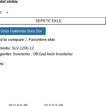
adet stokta
SEPETE EKLE
 Ürün Hakkında Soru Sor
d to compare
Favorilere ekle
 kodu:
SLV-1200-12
oriler:
İnverterler
,
Off-Grid Akıllı İnverterler
aş:
SLV 6.0-48
SLV 6.5-48