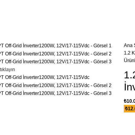
Ana 
1.2 
Ürün
tıklayın
1.
İn
₺
10.
₺
12.