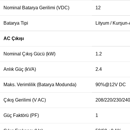
Nominal Batarya Gerilimi (VDC)
12
Batarya Tipi
Lityum / Kurşun-
AC Çıkışı
Nominal Çıkış Gücü (kW)
1.2
Anlık Güç (kVA)
2.4
Maks. Verimlilik (Batarya Modunda)
90%@12V DC
Çıkış Gerilimi (V AC)
208/220/230/24
Güç Faktörü (PF)
1