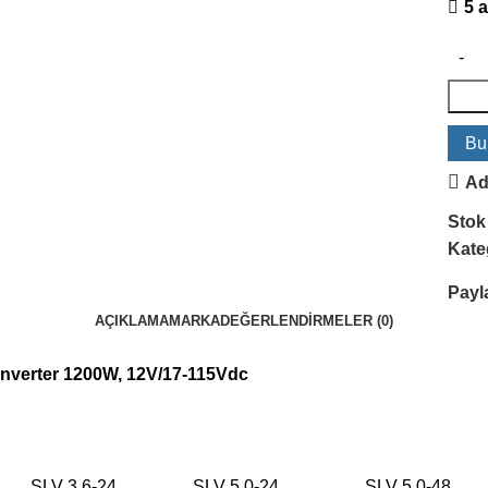
5 
Bu
Ad
Stok
Kateg
Payl
AÇIKLAMA
MARKA
DEĞERLENDIRMELER (0)
 İnverter 1200W, 12V/17-115Vdc
SLV 3.6-24
SLV 5.0-24
SLV 5.0-48