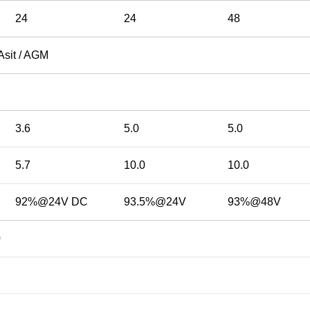
24
24
48
Asit / AGM
3.6
5.0
5.0
5.7
10.0
10.0
92%@24V DC
93.5%@24V
93%@48V
0