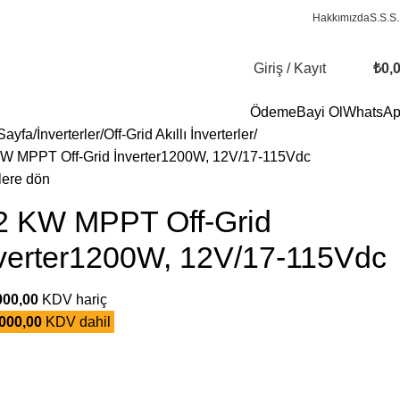
Hakkımızda
S.S.S.
Giriş / Kayıt
₺
0,
Ödeme
Bayi Ol
WhatsA
Sayfa
İnverterler
Off-Grid Akıllı İnverterler
KW MPPT Off-Grid İnverter1200W, 12V/17-115Vdc
lere dön
2 KW MPPT Off-Grid
verter1200W, 12V/17-115Vdc
000,00
KDV hariç
000,00
KDV dahil