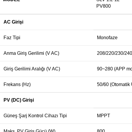
PV800
AC Girişi
Faz Tipi
Monofaze
Anma Giriş Gerilimi (V AC)
208/220/230/24
Giriş Gerilimi Aralığı (V AC)
90~280 (APP mo
Frekans (Hz)
50/60 (Otomatik
PV (DC) Girişi
Güneş Şarj Kontrol Cihazı Tipi
MPPT
Maks. PV Giriş Gücü (W)
800