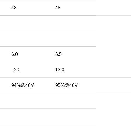
48
48
6.0
6.5
12.0
13.0
94%@48V
95%@48V