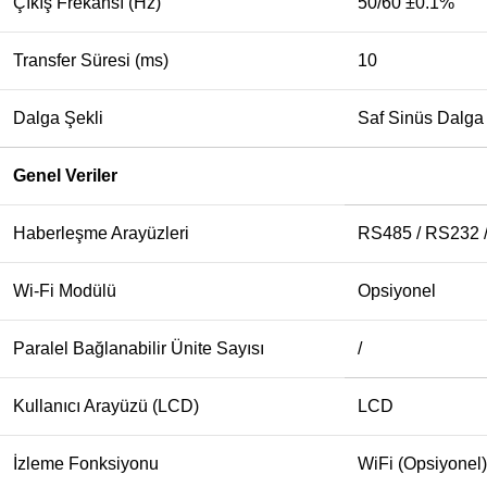
Çıkış Frekansı (Hz)
50/60 ±0.1%
Transfer Süresi (ms)
10
Dalga Şekli
Saf Sinüs Dalga
Genel Veriler
Haberleşme Arayüzleri
RS485 / RS232 /
Wi-Fi Modülü
Opsiyonel
Paralel Bağlanabilir Ünite Sayısı
/
Kullanıcı Arayüzü (LCD)
LCD
İzleme Fonksiyonu
WiFi (Opsiyonel)