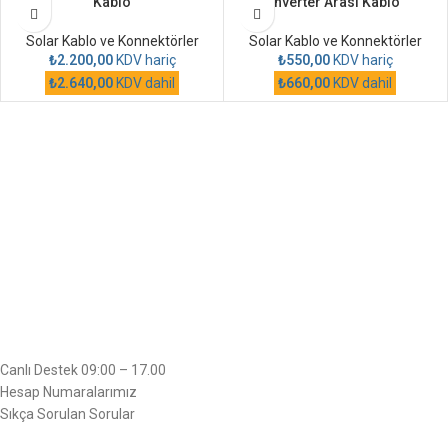
Kablo
İnverter Arası Kablo
Solar Kablo ve Konnektörler
Solar Kablo ve Konnektörler
₺
2.200,00
KDV hariç
₺
550,00
KDV hariç
₺
2.640,00
KDV dahil
₺
660,00
KDV dahil
Canlı Destek 09:00 – 17.00
Hesap Numaralarımız
Sıkça Sorulan Sorular