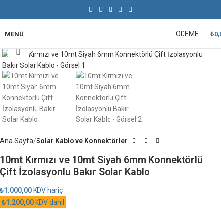
ÖDEME
MENÜ
₺
0,
Büyütmek için tıklayın
Ana Sayfa
Solar Kablo ve Konnektörler
10mt Kırmızı ve 10mt Siyah 6mm Konnektörlü
Çift İzolasyonlu Bakır Solar Kablo
₺
1.000,00
KDV hariç
₺
1.200,00
KDV dahil