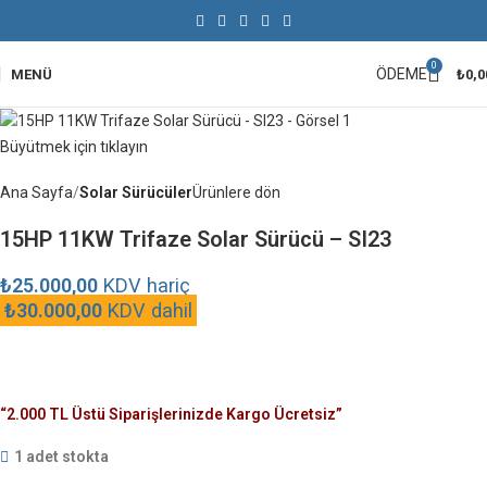
0
ÖDEME
MENÜ
₺
0,0
Büyütmek için tıklayın
Ana Sayfa
Solar Sürücüler
Ürünlere dön
15HP 11KW Trifaze Solar Sürücü – SI23
₺
25.000,00
KDV hariç
₺
30.000,00
KDV dahil
“2.000 TL Üstü Siparişlerinizde Kargo Ücretsiz”
1 adet stokta