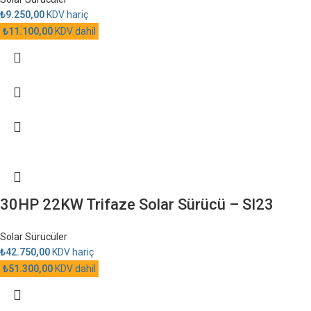
₺
9.250,00
KDV hariç
₺
11.100,00
KDV dahil
30HP 22KW Trifaze Solar Sürücü – SI23
Solar Sürücüler
₺
42.750,00
KDV hariç
₺
51.300,00
KDV dahil