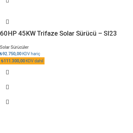
60HP 45KW Trifaze Solar Sürücü – SI23
Solar Sürücüler
₺
92.750,00
KDV hariç
₺
111.300,00
KDV dahil