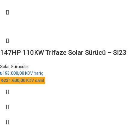
147HP 110KW Trifaze Solar Sürücü – SI23
Solar Sürücüler
₺
193.000,00
KDV hariç
₺
231.600,00
KDV dahil