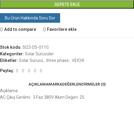
SEPETE EKLE
Bu Ürün Hakkında Soru Sor
Add to compare
Favorilere ekle
Stok kodu:
SI23-D5-011G
Kategoriler:
Solar Sürücüler
Etiketler:
Solar Sürücü
,
three phase
,
VEICHI
Paylaş:
AÇIKLAMA
MARKA
DEĞERLENDIRMELER (0)
Açıklama
AC Çıkış Gerilimi : 3 Faz 380V Akım Değeri: 25