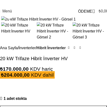
0
Menü
₺
0,0
ÖDEME
Büyütmek için tıklayın
Ana Sayfa
İnverterler
Hibrit İnverterler
20 kW Trifaze Hibrit İnverter HV
₺
170.000,00
KDV hariç
₺
204.000,00
KDV dahil
1 adet stokta