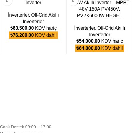
İnverter
12KW Akıllı İnverter – MPPT
48V 150A PV450V,
İnverterler
,
Off-Grid Akıllı
PV2X6000W HEGEL
İnverterler
₺
63.500,00
KDV hariç
İnverterler
,
Off-Grid Akıllı
İnverterler
₺
76.200,00
KDV dahil
₺
54.000,00
KDV hariç
₺
64.800,00
KDV dahil
Canlı Destek 09:00 – 17.00