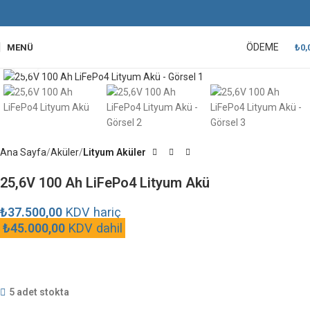
ÖDEME
MENÜ
₺
0,
Büyütmek için tıklayın
Ana Sayfa
Aküler
Lityum Aküler
25,6V 100 Ah LiFePo4 Lityum Akü
₺
37.500,00
KDV hariç
₺
45.000,00
KDV dahil
5 adet stokta