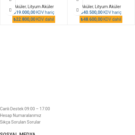
Aküler
,
Lityum Aküler
Aküler
,
Lityum Aküler
₺
19.000,00
KDV hariç
₺
40.500,00
KDV hariç
₺
22.800,00
KDV dahil
₺
48.600,00
KDV dahil
Canlı Destek 09:00 – 17.00
Hesap Numaralarımız
Sıkça Sorulan Sorular
SOSYAL MEDYA