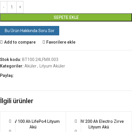
SEPETE EKLE
Bu Ürün Hakkında Soru Sor
Add to compare
Favorilere ekle
Stok kodu:
BT100.24LFMX.003
Kategoriler:
Aküler
,
Lityum Aküler
Paylaş:
İlgili ürünler
12,8V 100 Ah LifePo4 Lityum
12,8V 200 Ah Electro Zirve
Akü
Lityum Akü