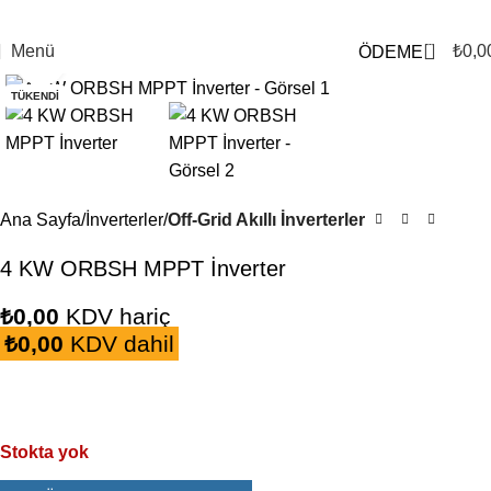
0
Menü
₺
0,0
ÖDEME
Büyütmek için tıklayın
TÜKENDI
Ana Sayfa
İnverterler
Off-Grid Akıllı İnverterler
4 KW ORBSH MPPT İnverter
₺
0,00
KDV hariç
₺
0,00
KDV dahil
Stokta yok