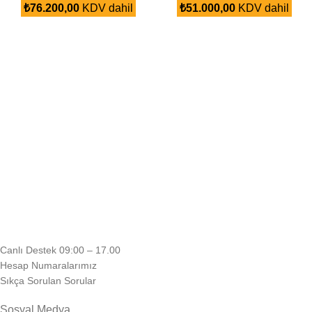
₺
76.200,00
KDV dahil
₺
51.000,00
KDV dahil
Canlı Destek 09:00 – 17.00
Hesap Numaralarımız
Sıkça Sorulan Sorular
Sosyal Medya