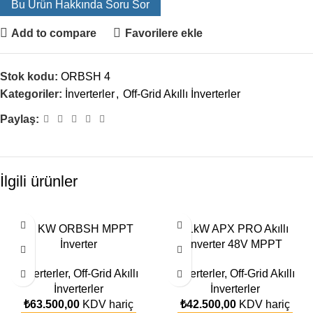
Bu Ürün Hakkında Soru Sor
Add to compare
Favorilere ekle
Stok kodu:
ORBSH 4
Kategoriler:
İnverterler
,
Off-Grid Akıllı İnverterler
Paylaş:
İlgili ürünler
11 KW ORBSH MPPT
11kW APX PRO Akıllı
İnverter
İnverter 48V MPPT
İnverterler
,
Off-Grid Akıllı
İnverterler
,
Off-Grid Akıllı
İnverterler
İnverterler
₺
63.500,00
KDV hariç
₺
42.500,00
KDV hariç