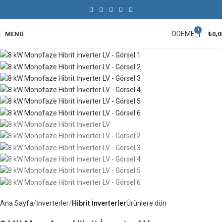
0
ÖDEME
MENÜ
₺
0,0
Ana Sayfa
İnverterler
Hibrit İnverterler
Ürünlere dön