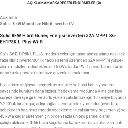
AÇIKLAMA
MARKA
DEĞERLENDIRMELER (0)
Açıklama
Solis | 8 kW Monofaze Hibrit İnverter LV
Solis 8kW Hibrit Güneş Enerjisi İnverteri 32A MPPT S6-
EH1P8K-L-Plus Wi-Fi
Solis S6 EH1P8K L PLUS, modern evler için tasarlanmış altıncı nesil tek
fazlı hibrit invertördür. İki takip sistemi üzerinden 32A MPPT’li yüksek
akım modüllerini destekler ve 16 kW’a kadar PV dizilerini barındırarak
daha fazla panel eklemenize güvenle olanak tanır.
Hızlı erişim sağlayan geçmeli terminaller ve basit kablo yönetimi
sayesinde kurulum daha hızlıdır. Yedekleme modunda 4 ms’den kısa
sürede devreye girer ve zorlu yükleri çalıştırmak için 10 saniye boyunca
%200’lük bir ani güç artışı sağlar. Jeneratörle uyumludur (invertörü
şebekeden bağımsız modda yedekleme ile çalıştırmayı seçerseniz) ve
48 kW’a kadar sistemler için birden fazla üniteyi paralel olarak
çalıştırabilirsiniz. IP66 hava koşullarına karşı koruma ve akıllı zamanlı