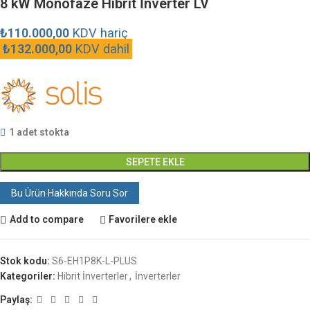
8 kW Monofaze Hibrit İnverter LV
₺
110.000,00
KDV hariç
₺
132.000,00
KDV dahil
1 adet stokta
SEPETE EKLE
Bu Ürün Hakkında Soru Sor
Add to compare
Favorilere ekle
Stok kodu:
S6-EH1P8K-L-PLUS
Kategoriler:
Hibrit İnverterler
,
İnverterler
Paylaş: