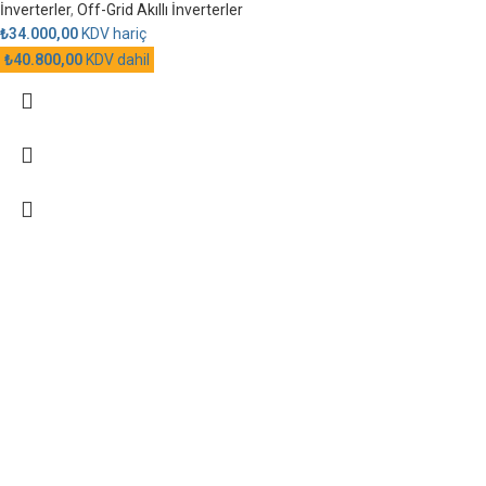
İnverterler
,
Off-Grid Akıllı İnverterler
₺
34.000,00
KDV hariç
₺
40.800,00
KDV dahil