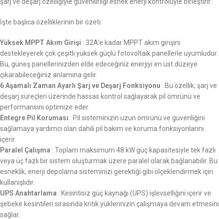
şarj ve deşarj özelliğiyle güvenilirliği esnek enerji kontrolüyle birleştirir.
İşte başlıca özelliklerinin bir özeti:
Yüksek MPPT Akım Girişi
: 32A’e kadar MPPT akım girişini
destekleyerek çok çeşitli yüksek güçlü fotovoltaik panellerle uyumludur.
Bu, güneş panellerinizden elde edeceğiniz enerjiyi en üst düzeye
çıkarabileceğiniz anlamına gelir.
6 Aşamalı Zaman Ayarlı Şarj ve Deşarj Fonksiyonu
: Bu özellik, şarj ve
deşarj süreçleri üzerinde hassas kontrol sağlayarak pil ömrünü ve
performansını optimize eder.
Entegre Pil Koruması
: Pil sisteminizin uzun ömrünü ve güvenliğini
sağlamaya yardımcı olan dahili pil bakım ve koruma fonksiyonlarını
içerir.
Paralel Çalışma
: Toplam maksimum 48 kW güç kapasitesiyle tek fazlı
veya üç fazlı bir sistem oluşturmak üzere paralel olarak bağlanabilir. Bu
esneklik, enerji depolama sisteminizi gerektiği gibi ölçeklendirmek için
kullanışlıdır.
UPS Anahtarlama
: Kesintisiz güç kaynağı (UPS) işlevselliğini içerir ve
şebeke kesintileri sırasında kritik yüklerinizin çalışmaya devam etmesini
sağlar.