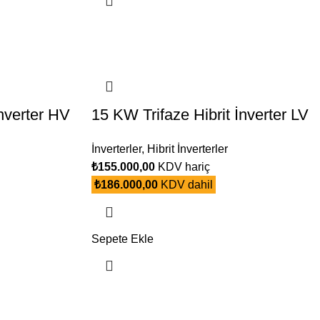
İnverter HV
15 KW Trifaze Hibrit İnverter LV
İnverterler
,
Hibrit İnverterler
₺
155.000,00
KDV hariç
₺
186.000,00
KDV dahil
Sepete Ekle