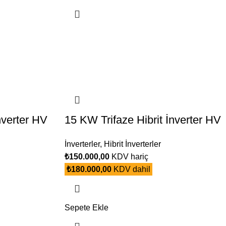
nverter HV
15 KW Trifaze Hibrit İnverter HV
İnverterler
,
Hibrit İnverterler
₺
150.000,00
KDV hariç
₺
180.000,00
KDV dahil
Sepete Ekle