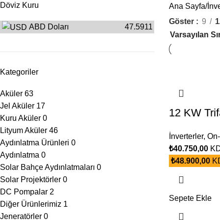
Döviz Kuru
Ana Sayfa
İnve
Göster
9
1
ABD Doları
47.5911
Kategoriler
Aküler
63
Jel Aküler
17
12 KW Trif
Kuru Aküler
0
Lityum Aküler
46
İnverterler
,
On-
Aydınlatma Ürünleri
0
₺
40.750,00
KD
Aydınlatma
0
₺
48.900,00
KD
Solar Bahçe Aydınlatmaları
0
Solar Projektörler
0
DC Pompalar
2
Sepete Ekle
Diğer Ürünlerimiz
1
Jeneratörler
0