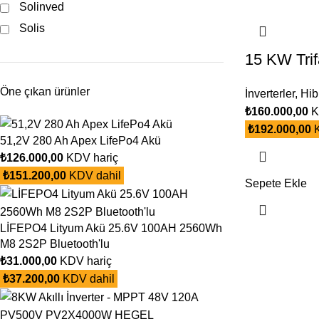
Solinved
Solis
15 KW Trifa
Öne çıkan ürünler
İnverterler
,
Hibr
₺
160.000,00
K
₺
192.000,00
K
51,2V 280 Ah Apex LifePo4 Akü
₺
126.000,00
KDV hariç
₺
151.200,00
KDV dahil
Sepete Ekle
LİFEPO4 Lityum Akü 25.6V 100AH 2560Wh
M8 2S2P Bluetooth'lu
₺
31.000,00
KDV hariç
₺
37.200,00
KDV dahil