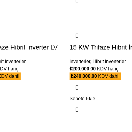
ze Hibrit İnverter LV
15 KW Trifaze Hibrit 
it İnverterler
İnverterler
,
Hibrit İnverterler
DV hariç
₺
200.000,00
KDV hariç
DV dahil
₺
240.000,00
KDV dahil
Sepete Ekle