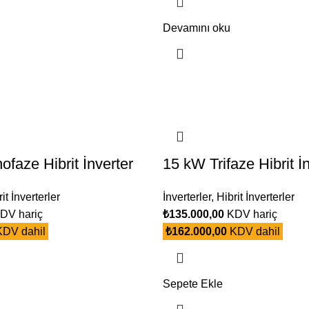
Devamını oku
aze Hibrit İnverter
15 kW Trifaze Hibrit İ
it İnverterler
İnverterler
,
Hibrit İnverterler
DV hariç
₺
135.000,00
KDV hariç
DV dahil
₺
162.000,00
KDV dahil
Sepete Ekle