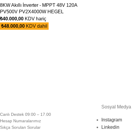
8KW Akıllı İnverter - MPPT 48V 120A
PV500V PV2X4000W HEGEL
₺
40.000,00
KDV hariç
₺
48.000,00
KDV dahil
Sosyal Medya
Canlı Destek 09:00 – 17.00
Instagram
Hesap Numaralarımız
Linkedin
Sıkça Sorulan Sorular