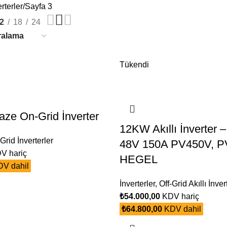
rterler
Sayfa 3
2
18
24
Tükendi
aze On-Grid İnverter
12KW Akıllı İnverter
Grid İnverterler
48V 150A PV450V, 
V hariç
HEGEL
V dahil
İnverterler
,
Off-Grid Akıllı İnver
₺
54.000,00
KDV hariç
₺
64.800,00
KDV dahil