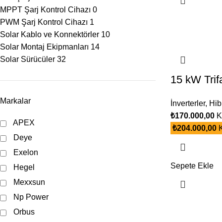
MPPT Şarj Kontrol Cihazı
0
PWM Şarj Kontrol Cihazı
1
Solar Kablo ve Konnektörler
10
Solar Montaj Ekipmanları
14
Solar Sürücüler
32
15 kW Trifa
Markalar
İnverterler
,
Hibr
₺
170.000,00
K
APEX
₺
204.000,00
K
Deye
Exelon
Sepete Ekle
Hegel
Mexxsun
Np Power
Orbus