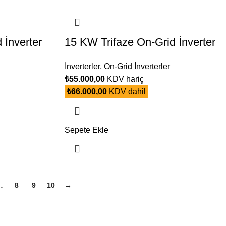
 İnverter
15 KW Trifaze On-Grid İnverter
İnverterler
,
On-Grid İnverterler
₺
55.000,00
KDV hariç
₺
66.000,00
KDV dahil
Sepete Ekle
…
8
9
10
→