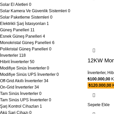
Solar El Aletleri
0
Solar Kamera Ve Güvenlik Sistemleri
0
Solar Paketleme Sistemleri
0
Elektrikli Şarj İstasyonları
1
Güneş Panelleri
11
Esnek Güneş Panelleri
4
Monokristal Güneş Panelleri
6
Polikristal Güneş Panelleri
0
İnverterler
118
12KW Monof
Hibrit İnverterler
50
Modifiye Sinüs İnverterler
0
İnverterler
,
Hibr
Modifiye Sinüs UPS İnverterler
0
₺
100.000,00
K
Off-Grid Akıllı İnverterler
34
₺
120.000,00
K
On-Grid İnverterler
34
Tam Sinüs İnverterler
0
Tam Sinüs UPS İnverterler
0
Sepete Ekle
Şarj Kontrol Cihazları
1
Akü Şarj Cihazı
0