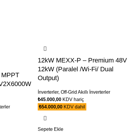
12kW MEXX-P – Premium 48V
12kW (Paralel /Wi-Fi/ Dual
 – MPPT
Output)
PV2X6000W
İnverterler
,
Off-Grid Akıllı İnverterler
₺
45.000,00
KDV hariç
terler
₺
54.000,00
KDV dahil
Sepete Ekle