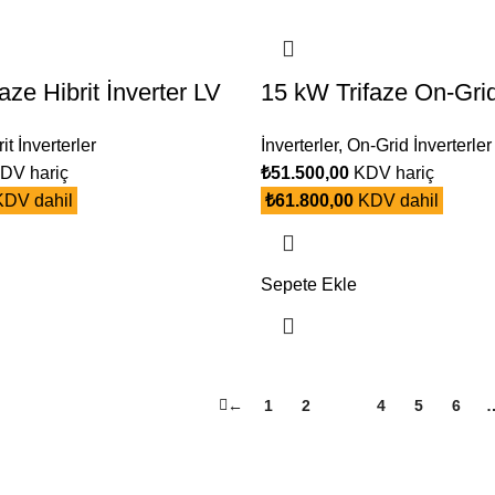
ze Hibrit İnverter LV
15 kW Trifaze On-Grid
it İnverterler
İnverterler
,
On-Grid İnverterler
DV hariç
₺
51.500,00
KDV hariç
DV dahil
₺
61.800,00
KDV dahil
Sepete Ekle
←
1
2
3
4
5
6