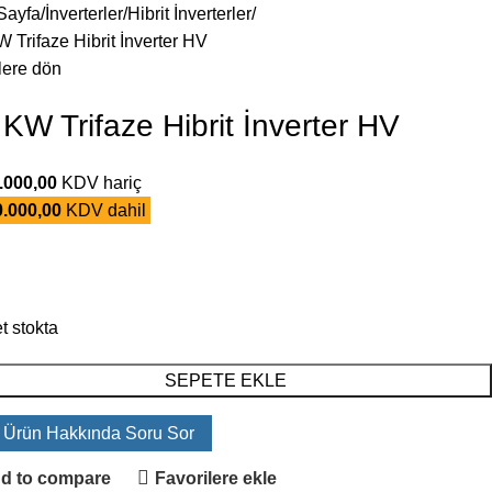
Sayfa
İnverterler
Hibrit İnverterler
 Trifaze Hibrit İnverter HV
lere dön
 KW Trifaze Hibrit İnverter HV
.000,00
KDV hariç
.000,00
KDV dahil
t stokta
SEPETE EKLE
 Ürün Hakkında Soru Sor
d to compare
Favorilere ekle