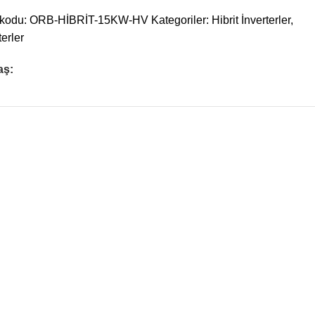
 kodu:
ORB-HİBRİT-15KW-HV
Kategoriler:
Hibrit İnverterler
,
terler
aş: