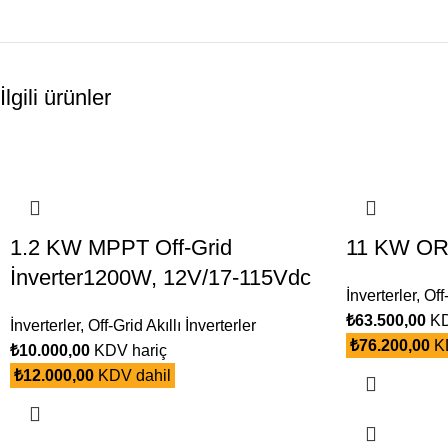
İlgili ürünler
1.2 KW MPPT Off-Grid
11 KW OR
İnverter1200W, 12V/17-115Vdc
İnverterler
,
Off
₺
63.500,00
KD
İnverterler
,
Off-Grid Akıllı İnverterler
₺
76.200,00
KD
₺
10.000,00
KDV hariç
₺
12.000,00
KDV dahil