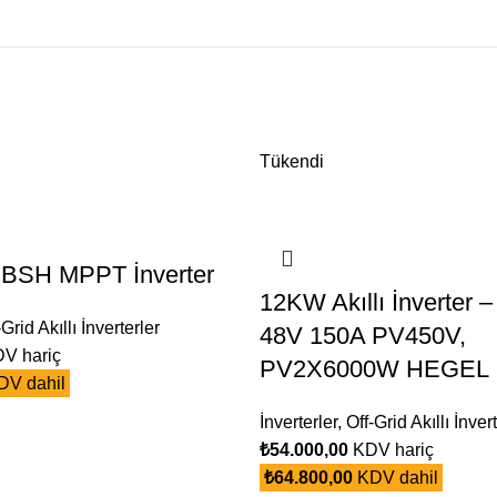
Tükendi
BSH MPPT İnverter
12KW Akıllı İnverter
-Grid Akıllı İnverterler
48V 150A PV450V,
V hariç
PV2X6000W HEGEL
V dahil
İnverterler
,
Off-Grid Akıllı İnver
₺
54.000,00
KDV hariç
₺
64.800,00
KDV dahil