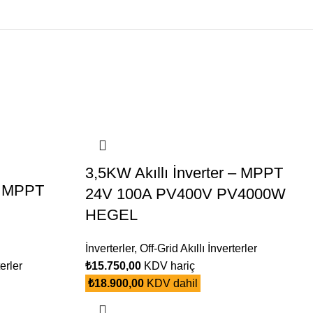
3,5KW Akıllı İnverter – MPPT
 – MPPT
24V 100A PV400V PV4000W
HEGEL
İnverterler
,
Off-Grid Akıllı İnverterler
terler
₺
15.750,00
KDV hariç
₺
18.900,00
KDV dahil