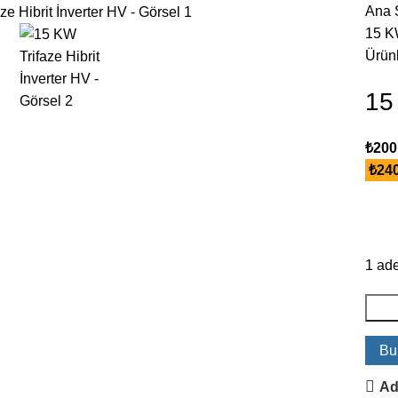
Ana 
15 KW
Ürün
15
₺
200
₺
240
1 ade
Bu
Ad