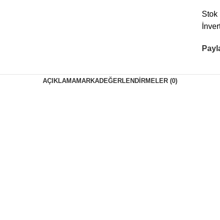
Stok
İnver
Payl
AÇIKLAMA
MARKA
DEĞERLENDIRMELER (0)