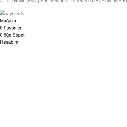
© Telif Hakkı 2024 | SunlineMarket.com web sitesi SUNLİNE E
Mağaza
0
Favoriler
0
öğe
Sepet
Hesabım