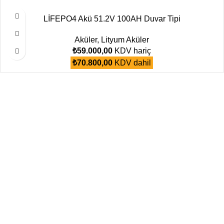
LİFEPO4 Akü 51.2V 100AH Duvar Tipi
Aküler
,
Lityum Aküler
₺
59.000,00
KDV hariç
₺
70.800,00
KDV dahil