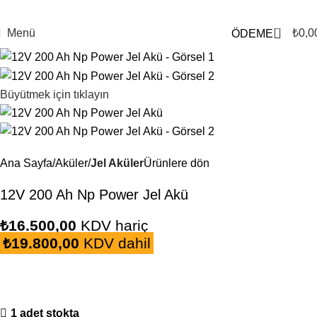
0
Menü
₺
0,0
ÖDEME
Büyütmek için tıklayın
Ana Sayfa
Aküler
Jel Aküler
Ürünlere dön
12V 200 Ah Np Power Jel Akü
₺
16.500,00
KDV hariç
₺
19.800,00
KDV dahil
1 adet stokta