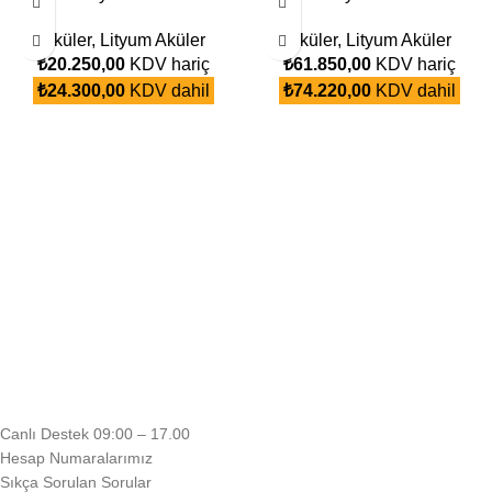
Aküler
,
Lityum Aküler
Aküler
,
Lityum Aküler
₺
20.250,00
KDV hariç
₺
61.850,00
KDV hariç
₺
24.300,00
KDV dahil
₺
74.220,00
KDV dahil
Canlı Destek 09:00 – 17.00
Hesap Numaralarımız
Sıkça Sorulan Sorular