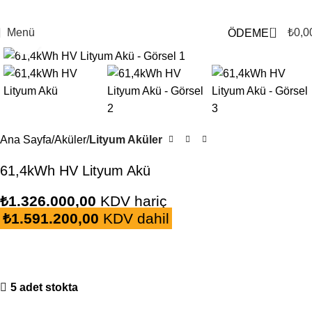
0
Menü
₺
0,0
ÖDEME
Büyütmek için tıklayın
Ana Sayfa
Aküler
Lityum Aküler
61,4kWh HV Lityum Akü
₺
1.326.000,00
KDV hariç
₺
1.591.200,00
KDV dahil
5 adet stokta