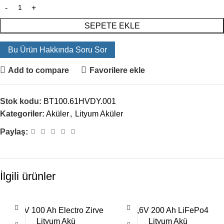
SEPETE EKLE
Bu Ürün Hakkında Soru Sor
Add to compare
Favorilere ekle
Stok kodu:
BT100.61HVDY.001
Kategoriler:
Aküler
,
Lityum Aküler
Paylaş:
İlgili ürünler
12,8V 100 Ah Electro Zirve
25,6V 200 Ah LiFePo4
Lityum Akü
Lityum Akü