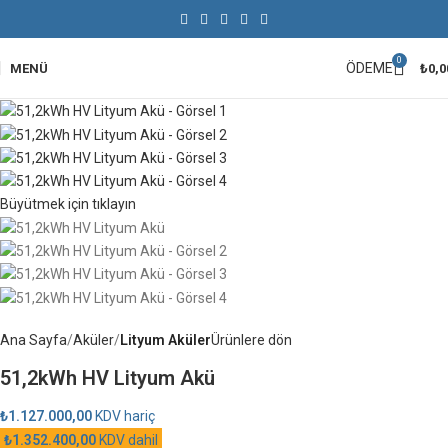
0
ÖDEME
MENÜ
₺
0,0
Büyütmek için tıklayın
Ana Sayfa
Aküler
Lityum Aküler
Ürünlere dön
51,2kWh HV Lityum Akü
₺
1.127.000,00
KDV hariç
₺
1.352.400,00
KDV dahil