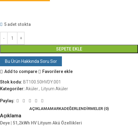
5 adet stokta
SEPETE EKLE
Bu Ürün Hakkında Soru Sor
Add to compare
Favorilere ekle
Stok kodu:
BT100.50HVDY.001
Kategoriler:
Aküler
,
Lityum Aküler
Paylaş:
AÇIKLAMA
MARKA
DEĞERLENDIRMELER (0)
Açıklama
Deye | 51,2kWh HV Lityum Akü Özellikleri