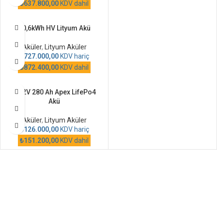
₺
637.800,00
KDV dahil
30,6kWh HV Lityum Akü
Aküler
,
Lityum Aküler
₺
727.000,00
KDV hariç
₺
872.400,00
KDV dahil
51,2V 280 Ah Apex LifePo4
Akü
Aküler
,
Lityum Aküler
₺
126.000,00
KDV hariç
₺
151.200,00
KDV dahil