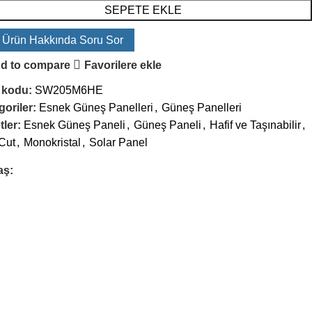
SEPETE EKLE
 Ürün Hakkında Soru Sor
d to compare
Favorilere ekle
 kodu:
SW205M6HE
oriler:
Esnek Güneş Panelleri
,
Güneş Panelleri
tler:
Esnek Güneş Paneli
,
Güneş Paneli
,
Hafif ve Taşınabilir
,
Cut
,
Monokristal
,
Solar Panel
aş: