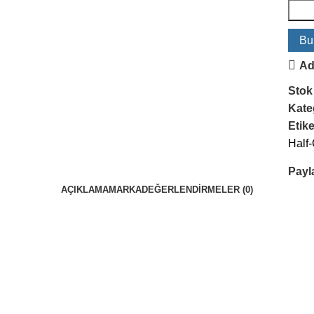
Bu
Ad
Stok
Kateg
Etike
Half-
Payl
AÇIKLAMA
MARKA
DEĞERLENDIRMELER (0)