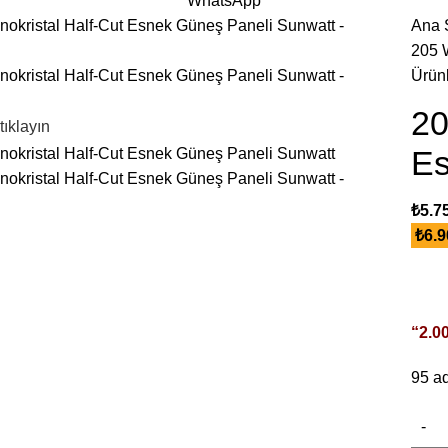
WhatsApp
Ana 
205 
Ürün
20
tıklayın
Es
₺
5.7
₺
6.9
“2.0
95 ad