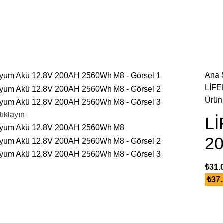
Ana 
LİFE
Ürün
tıklayın
Lİ
2
₺
31.
₺
37.