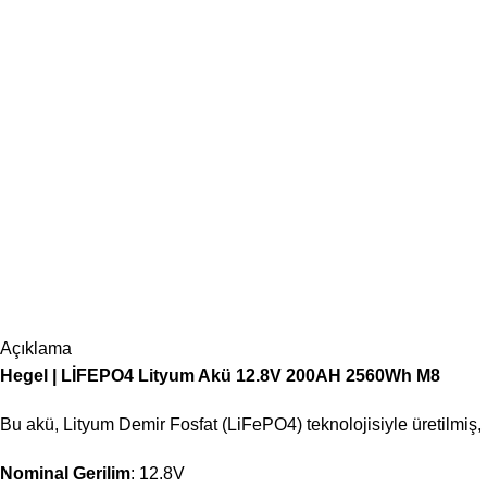
Açıklama
Hegel | LİFEPO4 Lityum Akü 12.8V 200AH 2560Wh M8
Bu akü, Lityum Demir Fosfat (
LiFePO
4
) teknolojisiyle üretilmiş,
Nominal Gerilim
:
12.8
V