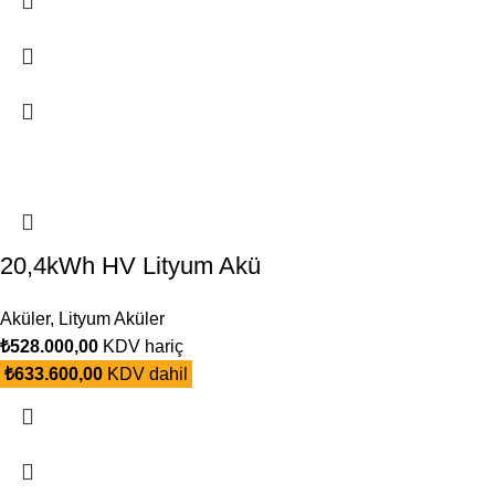
20,4kWh HV Lityum Akü
Aküler
,
Lityum Aküler
₺
528.000,00
KDV hariç
₺
633.600,00
KDV dahil