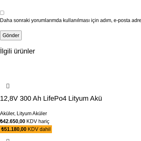
Daha sonraki yorumlarımda kullanılması için adım, e-posta adre
İlgili ürünler
12,8V 300 Ah LifePo4 Lityum Akü
Aküler
,
Lityum Aküler
₺
42.650,00
KDV hariç
₺
51.180,00
KDV dahil