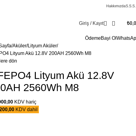
Hakkımızda
S.S.S.
Giriş / Kayıt
₺
0,
Ödeme
Bayi Ol
WhatsA
Sayfa
Aküler
Lityum Aküler
PO4 Lityum Akü 12.8V 200AH 2560Wh M8
lere dön
FEPO4 Lityum Akü 12.8V
00AH 2560Wh M8
000,00
KDV hariç
200,00
KDV dahil