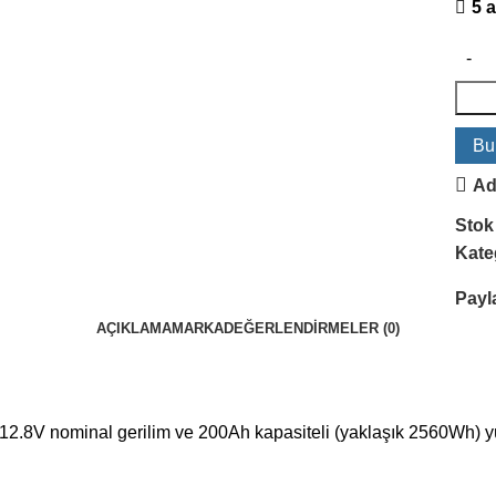
5 
Bu
Ad
Stok
Kateg
Payl
AÇIKLAMA
MARKA
DEĞERLENDIRMELER (0)
12.8
V
nominal gerilim ve
200
Ah
kapasiteli (yaklaşık
2560
Wh
) 