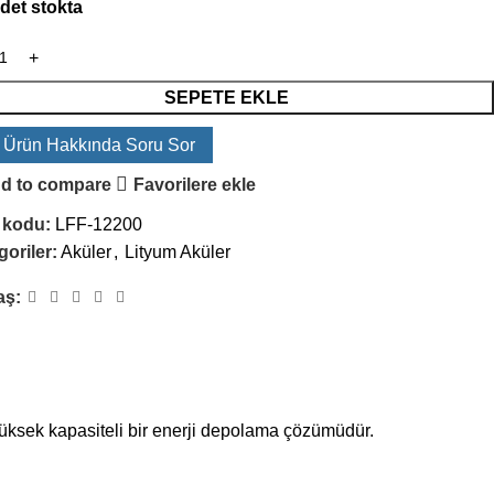
adet stokta
SEPETE EKLE
 Ürün Hakkında Soru Sor
d to compare
Favorilere ekle
 kodu:
LFF-12200
oriler:
Aküler
,
Lityum Aküler
aş:
yüksek kapasiteli bir enerji depolama çözümüdür.