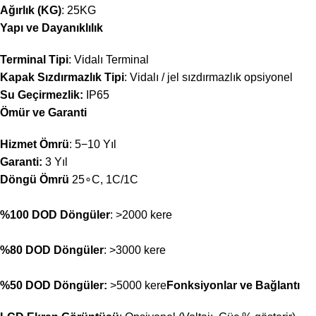
Ağırlık (KG)
:
25
K
G
Yapı ve Dayanıklılık
Terminal Tipi
: Vidalı Terminal
Kapak Sızdırmazlık Tipi
: Vidalı / jel sızdırmazlık opsiyonel
Su Geçirmezlik:
IP65
Ömür ve Garanti
Hizmet Ömrü
:
5
−
10
Yıl
Garanti:
3
Yıl
Döngü Ömrü
2
5
∘
C
,
1
C
/1
C
%100
DOD Döngüler
:
>
2000
kere
%80
DOD Döngüler
:
>
3000
kere
%50
DOD Döngüler:
>
5000
kere
Fonksiyonlar ve Bağlantı