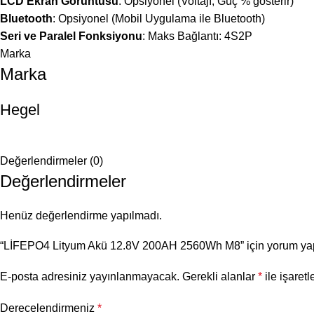
LCD Ekran Görüntüsü
: Opsiyonel (Voltajı, Güç
%
gösterir)
Bluetooth
: Opsiyonel (Mobil Uygulama ile Bluetooth)
Seri ve Paralel Fonksiyonu
: Maks Bağlantı:
4
S
2
P
Marka
Marka
Hegel
Değerlendirmeler (0)
Değerlendirmeler
Henüz değerlendirme yapılmadı.
“LİFEPO4 Lityum Akü 12.8V 200AH 2560Wh M8” için yorum yapan
E-posta adresiniz yayınlanmayacak.
Gerekli alanlar
*
ile işaretl
Derecelendirmeniz
*