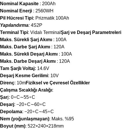
Nominal Kapasite
:
200
A
h
Nominal Enerji
:
2560
W
H
Pil Hücresi Tipi:
Prizmatik
100
A
h
Yapılandırma
:
4
S
2
P
Terminal Tipi
: Vidalı Terminal
Şarj ve Deşarj Parametreleri
Maks. Sürekli Şarj Akımı
:
100
A
Maks. Darbe Şarj Akımı
:
120
A
Maks. Sürekli Deşarj Akımı
:
100
A
Maks. Darbe Deşarj Akımı
:
120
A
Tam Şarjlı Voltaj:
14.6
V
Deşarj Kesme Gerilimi
:
10
V
Direnç
:
10
m
Fiziksel ve Çevresel Özellikler
Çalışma Sıcaklığı Aralığı
:
Şar
j:
0
∘
C
∼
5
5
∘
C
Deşarj
:
−
2
0
∘
C
∼
6
0
∘
C
Depolama
:
−
2
0
∘
C
∼
4
5
∘
C
Nem (yoğunlaşmayan)
: Maks.
%95
Boyut (mm)
:
522
×
240
×
218
mm