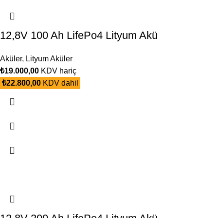
12,8V 100 Ah LifePo4 Lityum Akü
Aküler
,
Lityum Aküler
₺
19.000,00
KDV hariç
₺
22.800,00
KDV dahil