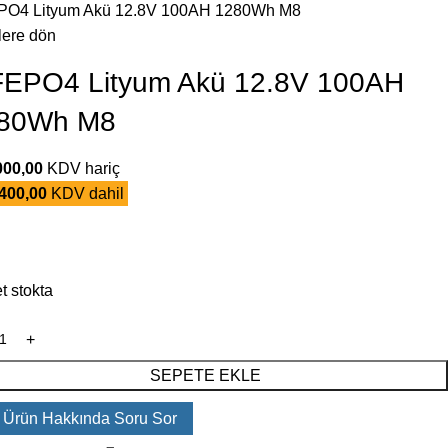
PO4 Lityum Akü 12.8V 100AH 1280Wh M8
lere dön
FEPO4 Lityum Akü 12.8V 100AH
80Wh M8
000,00
KDV hariç
400,00
KDV dahil
t stokta
SEPETE EKLE
 Ürün Hakkında Soru Sor