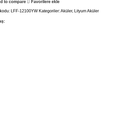
d to compare
Favorilere ekle
 kodu:
LFF-12100YW
Kategoriler:
Aküler
,
Lityum Aküler
aş: