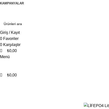
0
0
0
KAMPANYALAR
Giriş / Kayıt
0
Favoriler
0
Karşılaştır
₺
0,00
Menü
₺
0,00
Kategorilere Gözat