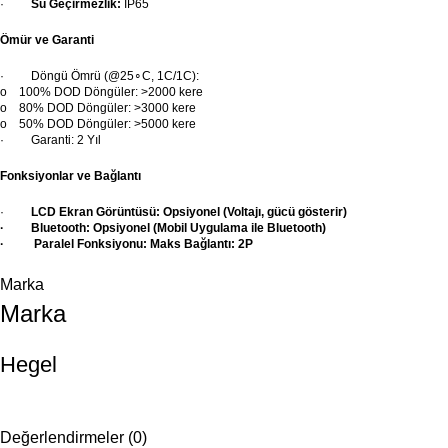
·
Su Geçirmezlik:
IP65
Ömür ve Garanti
· Döngü Ömrü (
@25
∘C
,
1C/1C
):
o
100%
DOD
Döngüler:
>
2000
kere
o
80%
DOD
Döngüler:
>
3000
kere
o
50%
DOD
Döngüler:
>
5000
kere
· Garanti: 2 Yıl
Fonksiyonlar ve Bağlantı
·
LCD Ekran Görüntüsü: Opsiyonel (Voltajı, gücü gösterir)
· Bluetooth: Opsiyonel (Mobil Uygulama ile Bluetooth)
· Paralel Fonksiyonu: Maks Bağlantı: 2P
Marka
Marka
Hegel
Değerlendirmeler (0)