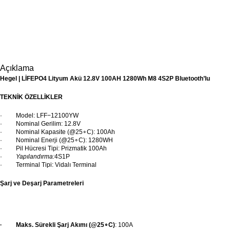
Açıklama
Hegel | LİFEPO4 Lityum Akü 12.8V 100AH 1280Wh M8 4S2P Bluetooth’lu
TEKNİK ÖZELLİKLER
· Model:
LFF
−
12100YW
· Nominal Gerilim:
12.8V
· Nominal Kapasite (
@25
∘C
):
100Ah
· Nominal Enerji (
@25
∘C
):
1280WH
· Pil Hücresi Tipi: Prizmatik
100Ah
·
Yapılandırma:
4S1P
· Terminal Tipi: Vidalı Terminal
Şarj ve Deşarj Parametreleri
· Maks. Sürekli Şarj Akımı (
@25
∘C
)
:
100A