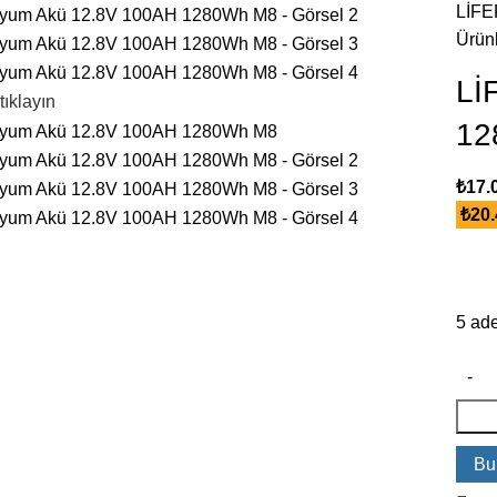
LİFE
Ürün
Lİ
tıklayın
12
₺
17.
₺
20.
5 ade
Bu