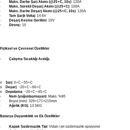
·
Maks. Darbe Şarj Akımı (
@25
∘C
,
10s
)
:
120A
·
Maks. Sürekli Deşarj Akımı (
@25
∘C
)
:
100A
·
Maks. Darbe Deşarj Akımı (
@25
∘C
,
10s
)
:
120A
·
Tam Şarjlı Voltaj
:
14.6V
·
Deşarj Kesme Gerilimi
:
10V
·
Direnç:
10
Fiziksel ve Çevresel Özellikler
· Çalışma Sıcaklığı Aralığı.
o
Şarj
:
0
∘C
∼
55∘C
o
Deşarj
:
−20
∘C
∼
60∘C
o
Depolama
:
−20
∘C
∼
45∘C
· Nem (yoğunlaşmayan)
: Maks.
%95
· Boyut (
mm
):
326
×
171
×
215mm
·
Ağırlık (
KG
)
:
13.5KG
Batarya Dayanıklılık ve Ek Özellikler
·
Kapak Sızdırmazlık Tipi
: Vidalı / jel sızdırmazlık opsiyonel