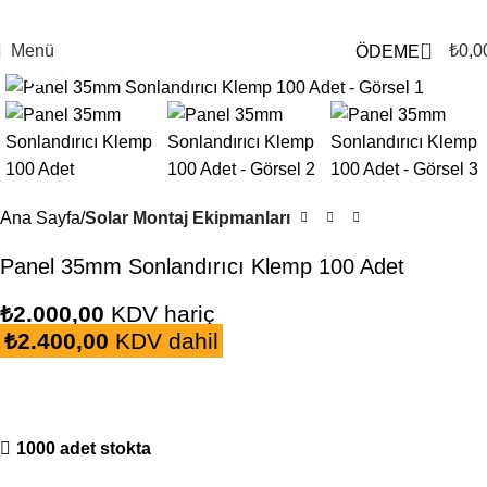
0
Menü
₺
0,0
ÖDEME
Büyütmek için tıklayın
Ana Sayfa
Solar Montaj Ekipmanları
Panel 35mm Sonlandırıcı Klemp 100 Adet
₺
2.000,00
KDV hariç
₺
2.400,00
KDV dahil
1000 adet stokta