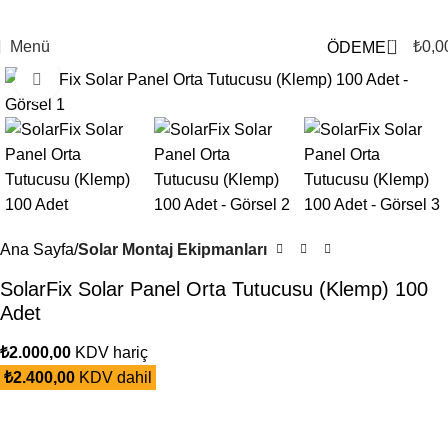
0
Menü
₺
0,0
ÖDEME
Büyütmek için tıklayın
Ana Sayfa
Solar Montaj Ekipmanları
SolarFix Solar Panel Orta Tutucusu (Klemp) 100
Adet
₺
2.000,00
KDV hariç
₺
2.400,00
KDV dahil